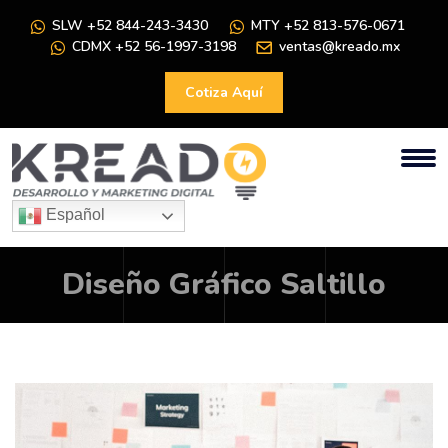
SLW +52 844-243-3430
MTY +52 813-576-0671
CDMX +52 56-1997-3198
ventas@kreado.mx
Cotiza Aquí
Español
Diseño Gráfico Saltillo